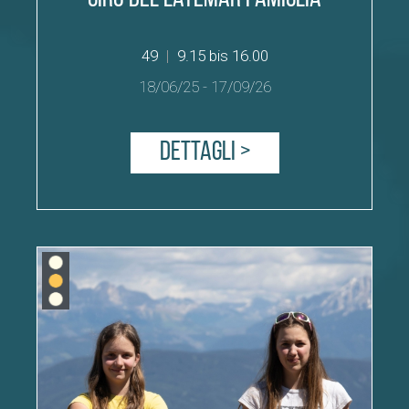
49
|
9.15 bis 16.00
18/06/25
-
17/09/26
Dettagli >