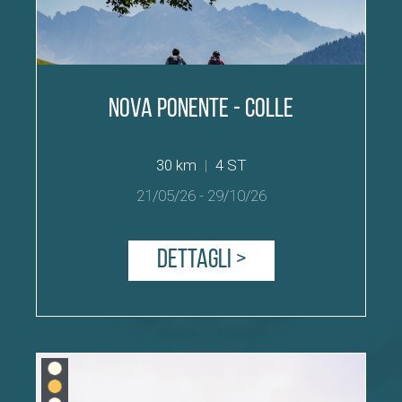
Nova Ponente - Colle
30 km
|
4 ST
21/05/26
-
29/10/26
Dettagli >