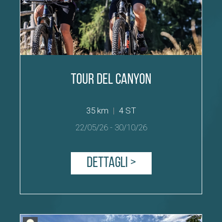
Tour del Canyon
35 km
|
4 ST
22/05/26
-
30/10/26
Dettagli >