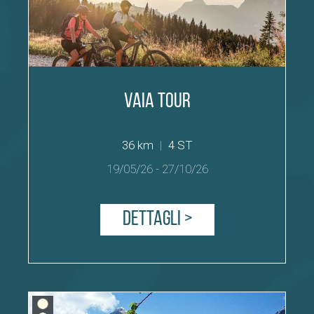
Vaia Tour
36 km
|
4 ST
19/05/26
-
27/10/26
Dettagli >