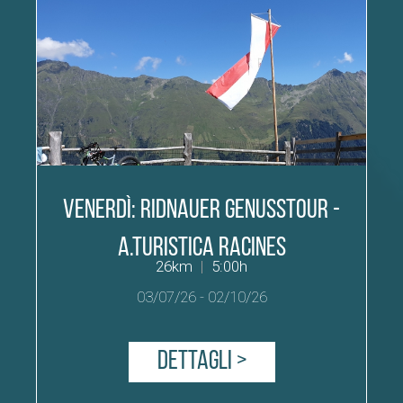
VENERDÌ: Ridnauer Genusstour -
A.Turistica RACINES
26km
|
5:00h
03/07/26
-
02/10/26
Dettagli >