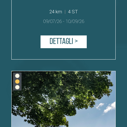
24 km
|
4 ST
09/07/26
-
10/09/26
Dettagli >